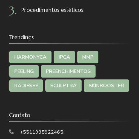
Procedimentos estéticos
Trendings
HARMONYCA
IPCA
MMP
PEELING
PREENCHIMENTOS
RADIESSE
SCULPTRA
SKINBOOSTER
Contato
+5511995922465