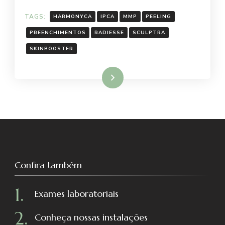
TAGS:
HARMONYCA
IPCA
MMP
PEELING
PREENCHIMENTOS
RADIESSE
SCULPTRA
SKINBOOSTER
Ler mais
Confira também
Exames laboratoriais
Conheça nossas instalações