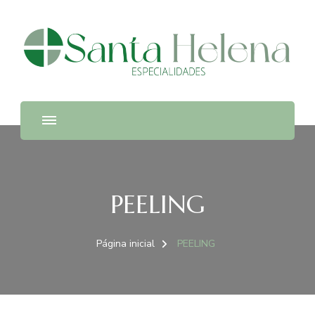
Santa Helena
Policlínica em Bragança Paulista
PEELING
Página inicial
PEELING