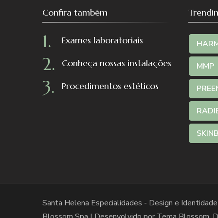
Confira também
Trendi
Exames laboratoriais
HAR
Conheça nossas instalações
MMP
Procedimentos estéticos
PREE
RADI
SKIN
Santa Helena Especialidades - Design e Identidade
Blossom Spa | Desenvolvido por
Tema Blossom
. 