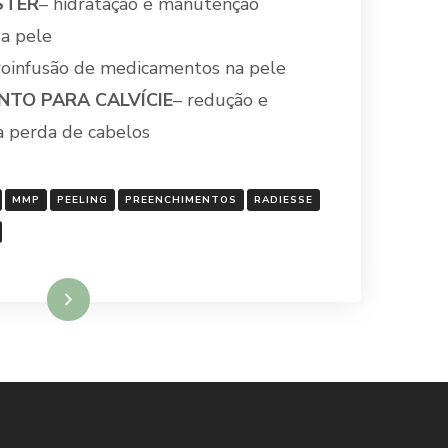
STER
– hidratação e manutenção
a pele
roinfusão de medicamentos na pele
TO PARA CALVÍCIE
– redução e
a perda de cabelos
MMP
PEELING
PREENCHIMENTOS
RADIESSE
Ler mais