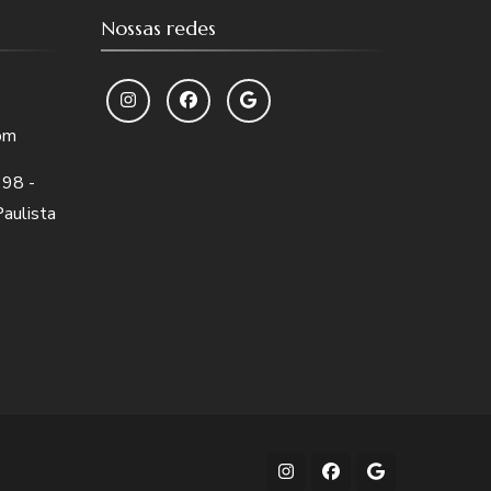
Nossas redes
com
 98 -
Paulista