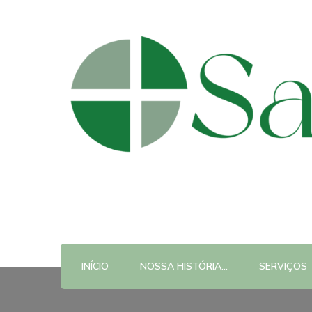
Santa Helena
Policlínica em Bragança Paulista
INÍCIO
NOSSA HISTÓRIA…
SERVIÇOS