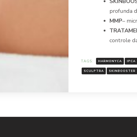
SKINBOO
profunda d
MMP
– mic
TRATAMEN
controle d
TAGS:
HARMONYCA
IPCA
SCULPTRA
SKINBOOSTER