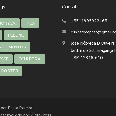
ngs
Contato
+5511995922465
MONYCA
IPCA
clinicarecepcao@gmail.
PEELING
José Nóbrega D'Oliveira,
NCHIMENTOS
Jardim do Sul, Bragança 
- SP, 12916-610
ESSE
SCULPTRA
BOOSTER
 por Paula Pereira
Desenvolvido por
WordPress
.