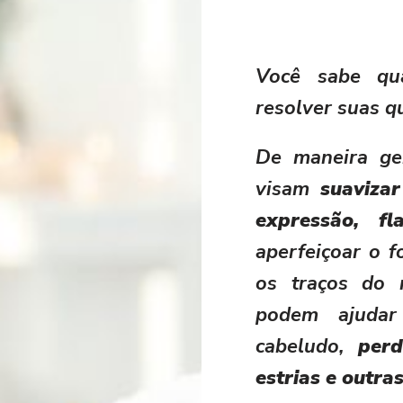
Você sabe qu
resolver suas q
De maneira ger
visam
suavizar
expressão, fl
aperfeiçoar o f
os traços do 
podem ajuda
cabeludo,
per
estrias e outras